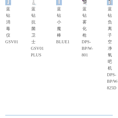
蓝
蓝
蓝
蓝
蓝
钻
钻
钻
钻
钻
消
抗
小
雾
负
毒
菌
魔
化
离
仪
卫
棒
枪
子
GSV01
士
BLUE1
DPS-
空
GSV01
BP/W-
净
PLUS
801
氧
吧
机
DPS-
BP/W
825D