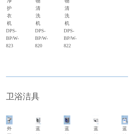
净
物
物
护
清
清
衣
洗
洗
机
机
机
DPS-
DPS-
DPS-
BP/W-
BP/W-
BP/W-
823
820
822
卫浴洁具
外
蓝
蓝
蓝
蓝