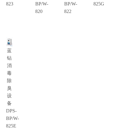
823
BP/W-
BP/W-
825G
820
822
蓝
钻
消
毒
除
臭
设
备
DPS-
BP/W-
825E