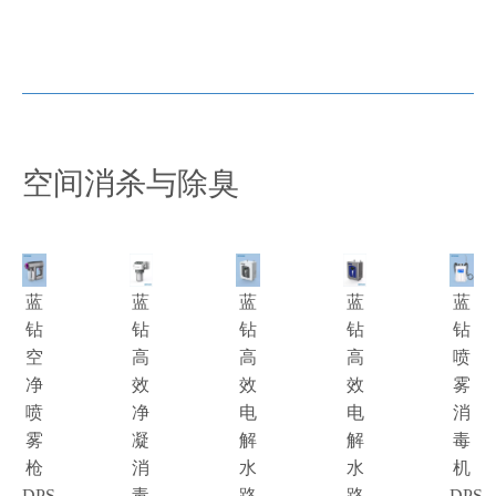
空间消杀与除臭
蓝
蓝
蓝
蓝
蓝
钻
钻
钻
钻
钻
空
高
高
高
喷
净
效
效
效
雾
喷
净
电
电
消
雾
凝
解
解
毒
枪
消
水
水
机
DPS-
毒
路
路
DPS-