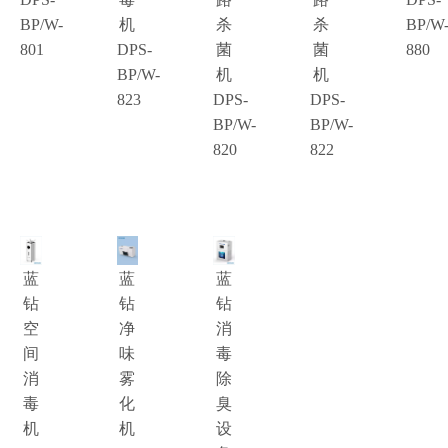
BP/W-
机
杀
杀
BP/W
801
DPS-
菌
菌
880
BP/W-
机
机
823
DPS-
DPS-
BP/W-
BP/W-
820
822
蓝
蓝
蓝
钻
钻
钻
空
净
消
间
味
毒
消
雾
除
毒
化
臭
机
机
设