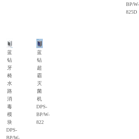
BP/W
825D
蓝
蓝
钻
钻
牙
超
椅
霸
水
灭
路
菌
消
机
毒
DPS-
模
BP/W-
块
822
DPS-
BP/W-