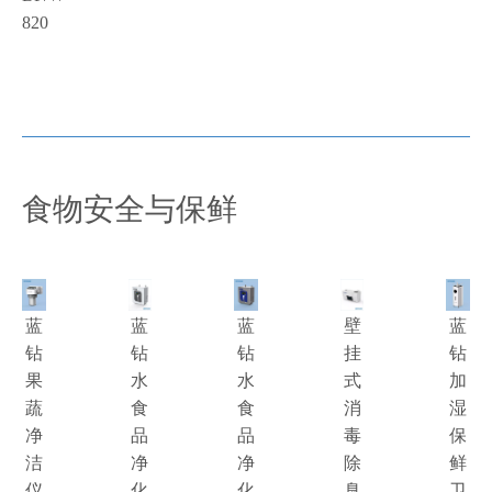
820
食物安全与保鲜
蓝
蓝
蓝
壁
蓝
钻
钻
钻
挂
钻
果
水
水
式
加
蔬
食
食
消
湿
净
品
品
毒
保
洁
净
净
除
鲜
仪
化
化
臭
卫