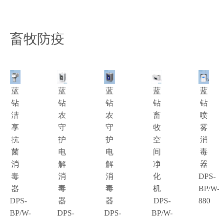
畜牧防疫
蓝
蓝
蓝
蓝
蓝
钻
钻
钻
钻
钻
洁
农
农
畜
喷
享
守
守
牧
雾
抗
护
护
空
消
菌
电
电
间
毒
消
解
解
净
器
毒
消
消
化
DPS-
器
毒
毒
机
BP/W
DPS-
器
器
DPS-
880
BP/W-
DPS-
DPS-
BP/W-