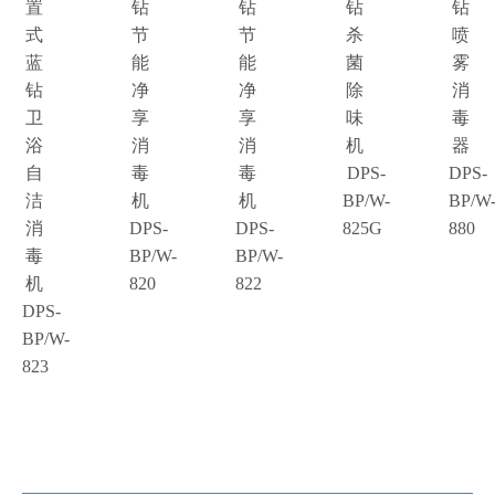
置
钻
钻
钻
钻
式
节
节
杀
喷
蓝
能
能
菌
雾
钻
净
净
除
消
卫
享
享
味
毒
浴
消
消
机
器
自
毒
毒
DPS-
DPS-
洁
机
机
BP/W-
BP/W
消
DPS-
DPS-
825G
880
毒
BP/W-
BP/W-
机
820
822
DPS-
BP/W-
823