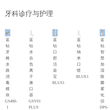
牙科诊疗与护理
蓝
蓝
蓝
蓝
蓝
钻
钻
钻
钻
钻
牙
水
口
纳
智
椅
合
腔
米
慧
水
负
洁
口
加
路
离
齿
喷
湿
消
子
宝
BLUE1
除
毒
漱
BLUS1
菌
模
口
雾
块
器
化
GS400-
GSV01
仪
I
PLUS
DPS-