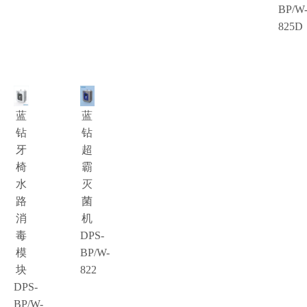
BP/W
825D
蓝
蓝
钻
钻
牙
超
椅
霸
水
灭
路
菌
消
机
毒
DPS-
模
BP/W-
块
822
DPS-
BP/W-