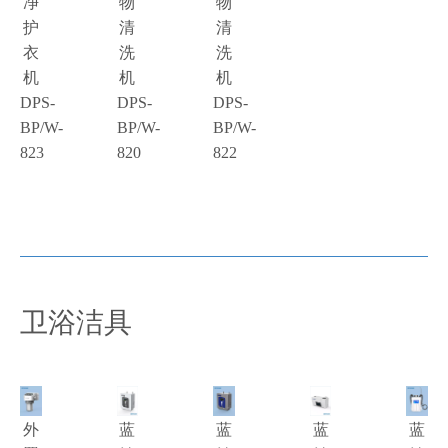
净
物
物
护
清
清
衣
洗
洗
机
机
机
DPS-
DPS-
DPS-
BP/W-
BP/W-
BP/W-
823
820
822
卫浴洁具
外
蓝
蓝
蓝
蓝