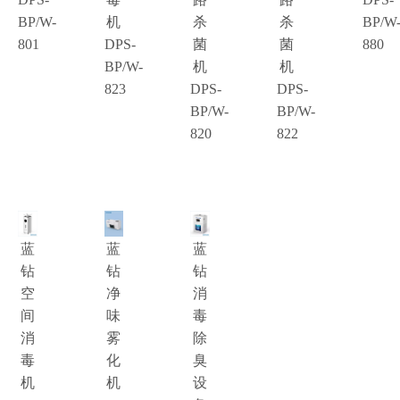
BP/W-
机
杀
杀
BP/W
801
DPS-
菌
菌
880
BP/W-
机
机
823
DPS-
DPS-
BP/W-
BP/W-
820
822
蓝
蓝
蓝
钻
钻
钻
空
净
消
间
味
毒
消
雾
除
毒
化
臭
机
机
设