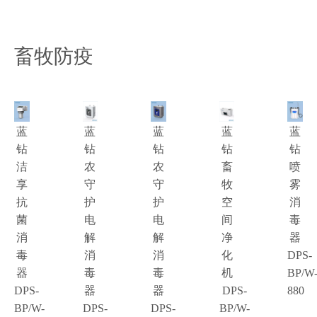
畜牧防疫
蓝
蓝
蓝
蓝
蓝
钻
钻
钻
钻
钻
洁
农
农
畜
喷
享
守
守
牧
雾
抗
护
护
空
消
菌
电
电
间
毒
消
解
解
净
器
毒
消
消
化
DPS-
器
毒
毒
机
BP/W
DPS-
器
器
DPS-
880
BP/W-
DPS-
DPS-
BP/W-