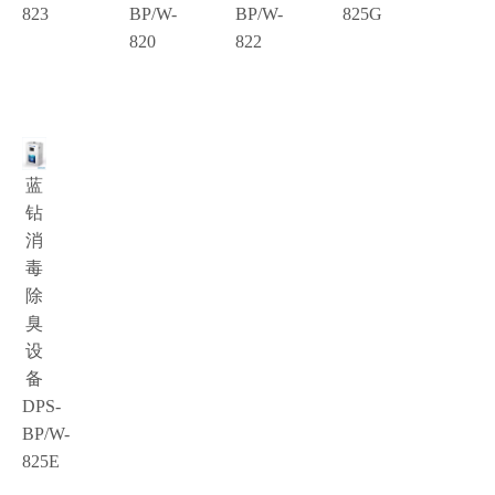
823
BP/W-
BP/W-
825G
820
822
蓝
钻
消
毒
除
臭
设
备
DPS-
BP/W-
825E