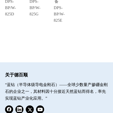
DPS-
DPS-
备
BP/W-
BP/W-
DPS-
825D
825G
BP/W-
825E
关于德百顺
“蓝钻（半导体级导电金刚石）——全球少数量产掺硼金刚
石的企业之一，其材料因十分接近天然蓝钻而得名，率先
实现蓝钻产业化应用。”