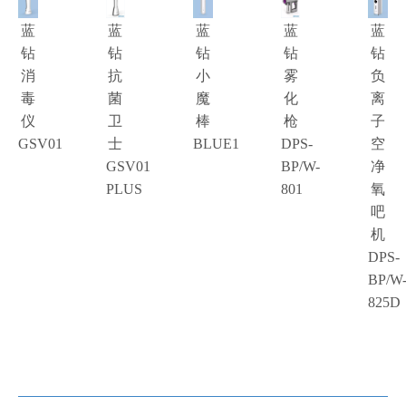
蓝
蓝
蓝
蓝
蓝
钻
钻
钻
钻
钻
消
抗
小
雾
负
毒
菌
魔
化
离
仪
卫
棒
枪
子
GSV01
士
BLUE1
DPS-
空
GSV01
BP/W-
净
PLUS
801
氧
吧
机
DPS-
BP/W
825D