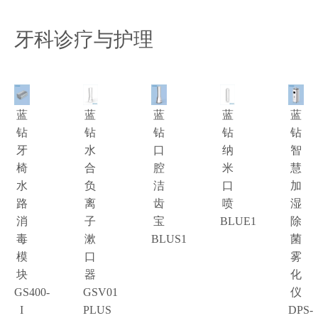
牙科诊疗与护理
蓝
蓝
蓝
蓝
蓝
钻
钻
钻
钻
钻
牙
水
口
纳
智
椅
合
腔
米
慧
水
负
洁
口
加
路
离
齿
喷
湿
消
子
宝
BLUE1
除
毒
漱
BLUS1
菌
模
口
雾
块
器
化
GS400-
GSV01
仪
I
PLUS
DPS-