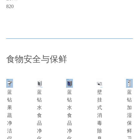
820
食物安全与保鲜
蓝
蓝
蓝
壁
蓝
钻
钻
钻
挂
钻
果
水
水
式
加
蔬
食
食
消
湿
净
品
品
毒
保
洁
净
净
除
鲜
仪
化
化
臭
卫