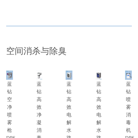
空间消杀与除臭
蓝
蓝
蓝
蓝
蓝
钻
钻
钻
钻
钻
空
高
高
高
喷
净
效
效
效
雾
喷
净
电
电
消
雾
凝
解
解
毒
枪
消
水
水
机
DPS-
毒
路
路
DPS-