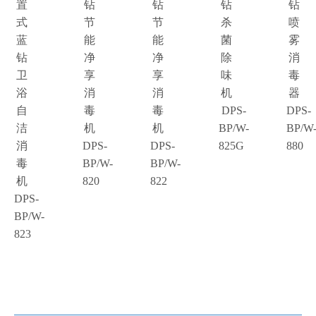
置
钻
钻
钻
钻
式
节
节
杀
喷
蓝
能
能
菌
雾
钻
净
净
除
消
卫
享
享
味
毒
浴
消
消
机
器
自
毒
毒
DPS-
DPS-
洁
机
机
BP/W-
BP/W
消
DPS-
DPS-
825G
880
毒
BP/W-
BP/W-
机
820
822
DPS-
BP/W-
823